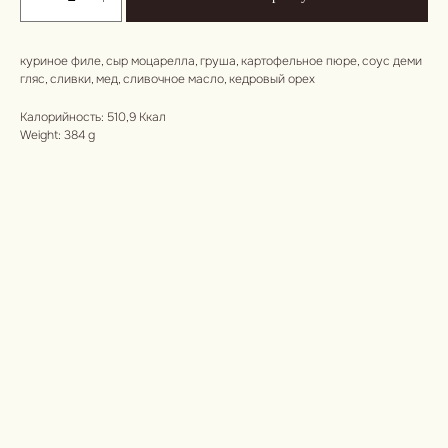
куриное филе, сыр моцарелла, груша, картофельное пюре, соус деми
гляс, сливки, мед, сливочное масло, кедровый орех
Калорийность: 510,9 Ккал
Weight: 384 g