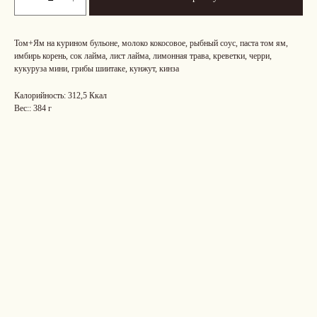
Том+Ям на курином бульоне, молоко кокосовое, рыбный соус, паста том ям,
имбирь корень, сок лайма, лист лайма, лимонная трава, креветки, черри,
кукуруза мини, грибы шиитаке, кунжут, кинза
Калорийность: 312,5 Ккал
Вес:: 384 г