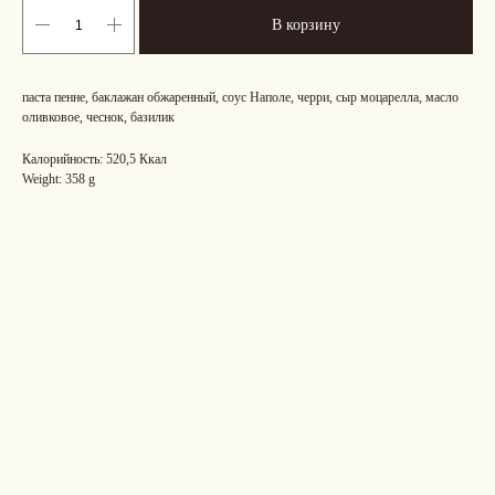
В корзину
паста пенне, баклажан обжаренный, соус Наполе, черри, сыр моцарелла, масло
оливковое, чеснок, базилик
Калорийность: 520,5 Ккал
Weight: 358 g